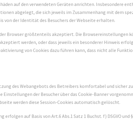
chäden auf den verwendeten Geräten anrichten. Insbesondere entha
ationen abgelegt, die sich jeweils im Zusammenhang mit dem spez
s von der Identität des Besuchers der Webseite erhalten.
er Browser größtenteils akzeptiert. Die Browsereinstellungen k
zeptiert werden, oder dass jeweils ein besonderer Hinweis erfolgt
Deaktivierung von Cookies dazu führen kann, dass nicht alle Funk
Nutzung des Webangebots des Betreibers komfortabel und sicher zu
e Einstellungen der Besucher über das Cookie-Banner vorgenomm
seite werden diese Session-Cookies automatisch gelöscht.
rfolgen auf Basis von Art.6 Abs.1 Satz 1 Buchst. f) DSGVO und §